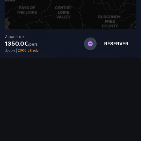
À partir de
1350.0€
RÉSERVER
/pers
double |
2000.0€ solo
Tracé approximatif (sécurité)
Leaflet
|
© OpenStreetMap © CARTO